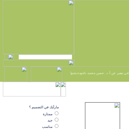
▪
 مصر عن أ. د . حسن محمد باجودة بعنوان
تهنئة كلية اللغة العربية أ.د. حسن بن محمّد
مارأيك في التصميم ؟
ممتازة
جيد
مناسب