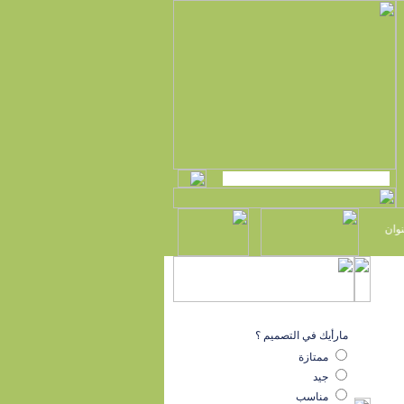
▪
▪
ان
تهنئة كلية اللغة العربية أ.د. حسن بن محمّد باجودة
برنامج رمضاني للدكتور
مارأيك في التصميم ؟
ممتازة
جيد
مناسب