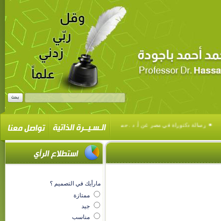
▪
▪
رسالة دكتوراة في مصر عن أ. د . حسن محمد باجودة بعنوان
تهنئة كلية اللغة العر
مارأيك في التصميم ؟
ممتازة
جيد
مناسب