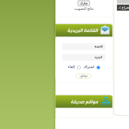
راح ) .
نتائج التصويت
اشتراك
إلغاء