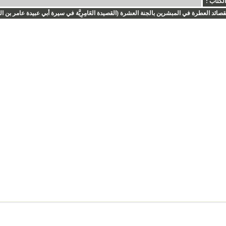
الكتاب :
صائد العطرة في المبشرين بالجنة العشرة (القصيدة العَامِرِيَّة في سيرة أبي عبيدة عامر بن الج