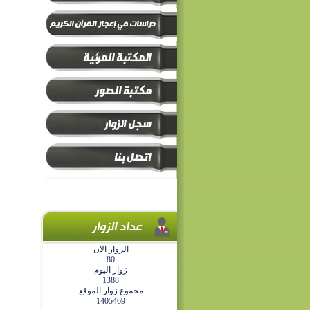
الزوار الان
80
زوار اليوم
1388
مجموع زوار الموقع
1405469