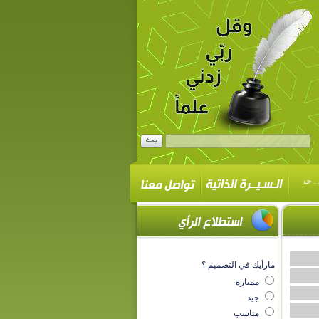
▪
▪
حسن محمد باجودة بعنوان
تهنئة كلية اللغة العربية أ.د. حسن بن محمّد باجودة
مارأيك في التصميم ؟
ممتازة
جيد
مناسب