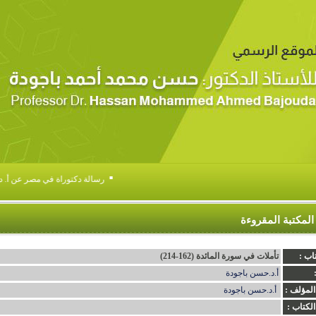
▪
رسالة دكتوراة في مصر عن أ. د . 
المكتبة المقروءة
اب :
تأملات في سورة المائدة (162-214)
أ.د.حسن باجودة
المؤلف :
أ.د.حسن باجودة
الكتاب :