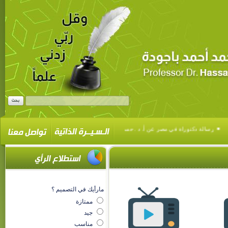
▪
▪
رسالة دكتوراة في مصر عن أ. د . حسن محمد باجودة بعنوان
تهنئة كلية اللغة العر
مارأيك في التصميم ؟
ممتازة
جيد
مناسب